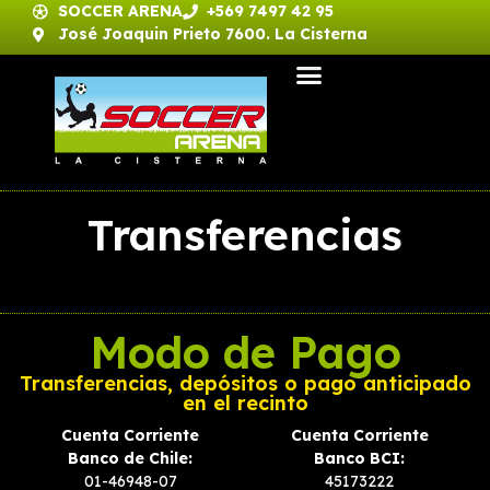
SOCCER ARENA
+569 7497 42 95
José Joaquin Prieto 7600. La Cisterna
Transferencias
Modo de Pago
Transferencias, depósitos o pago anticipado
en el recinto
Cuenta Corriente
Cuenta Corriente
Banco de Chile:
Banco BCI:
01-46948-07
45173222