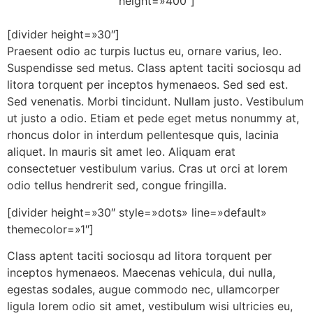
height=»400″]
[divider height=»30″]
Praesent odio ac turpis luctus eu, ornare varius, leo.
Suspendisse sed metus. Class aptent taciti sociosqu ad
litora torquent per inceptos hymenaeos. Sed sed est.
Sed venenatis. Morbi tincidunt. Nullam justo. Vestibulum
ut justo a odio. Etiam et pede eget metus nonummy at,
rhoncus dolor in interdum pellentesque quis, lacinia
aliquet. In mauris sit amet leo. Aliquam erat
consectetuer vestibulum varius. Cras ut orci at lorem
odio tellus hendrerit sed, congue fringilla.
[divider height=»30″ style=»dots» line=»default»
themecolor=»1″]
Class aptent taciti sociosqu ad litora torquent per
inceptos hymenaeos. Maecenas vehicula, dui nulla,
egestas sodales, augue commodo nec, ullamcorper
ligula lorem odio sit amet, vestibulum wisi ultricies eu,