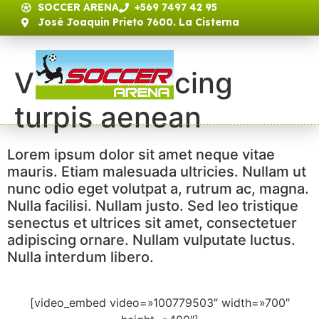
SOCCER ARENA
+569 7497 42 95
José Joaquin Prieto 7600. La Cisterna
Vitae adipiscing
turpis aenean
Lorem ipsum dolor sit amet neque vitae
mauris. Etiam malesuada ultricies. Nullam ut
nunc odio eget volutpat a, rutrum ac, magna.
Nulla facilisi. Nullam justo. Sed leo tristique
senectus et ultrices sit amet, consectetuer
adipiscing ornare. Nullam vulputate luctus.
Nulla interdum libero.
[video_embed video=»100779503″ width=»700″